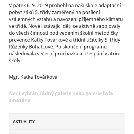
V pátek 6. 9. 2019 proběhl na naší škole adaptační
pobyt žáků 5. třídy zaměřený na posílení
vzájemných vztahů a navození příjemného klimatu
ve třídě. Nové i stávající děti se aktivně zapojovaly
do všech činností pod vedením školní metodičky
prevence Katky Továrkové a třídní učitelky 5. třídy
Růženky Bohatcové. Po skončení programu
následovala večerní procházka a přespání v atriu
školy.
Mgr. Katka Továrková
Není vybrán žádný galerie nebo galerie byla
smazána
AKTUALITY