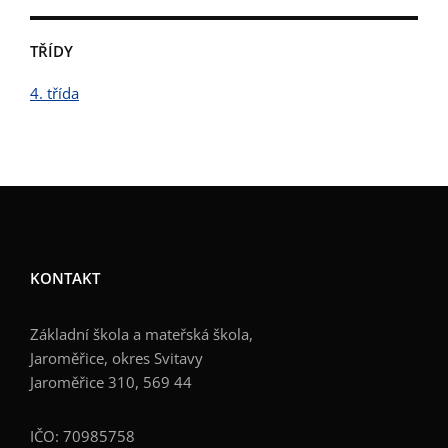
TŘÍDY
4. třída
KONTAKT
Základní škola a mateřská škola,
Jaroměřice, okres Svitavy
Jaroměřice 310, 569 44
IČO: 70985758