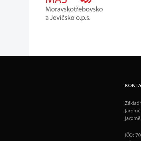
KONTA
Základn
Jaroměř
Jaromě
IČO: 7