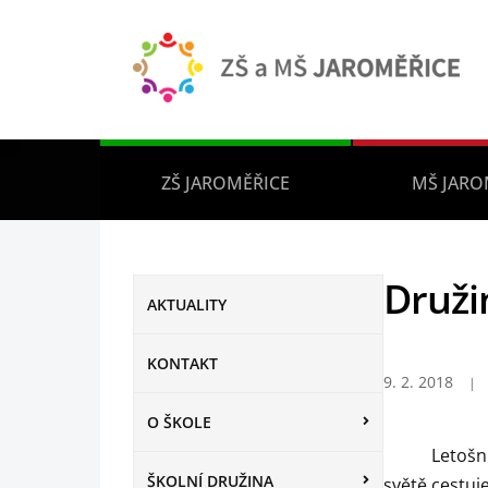
ZŠ JAROMĚŘICE
MŠ JARO
Druži
AKTUALITY
KONTAKT
9. 2. 2018
O ŠKOLE
Letošn
ŠKOLNÍ DRUŽINA
světě cestuj