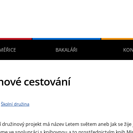
MĚŘICE
BAKALÁŘI
KON
nové cestování
Školní družina
í družinový projekt má název Letem světem aneb Jak se žije 
eme ve spolupráci s knihovnou a to prostřednictvím knih Mi