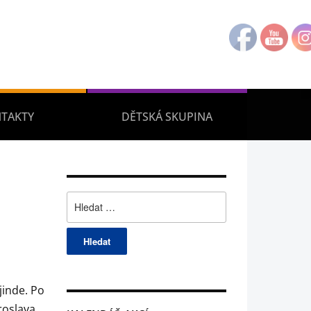
TAKTY
DĚTSKÁ SKUPINA
Vyhledávání
jinde. Po
roslava