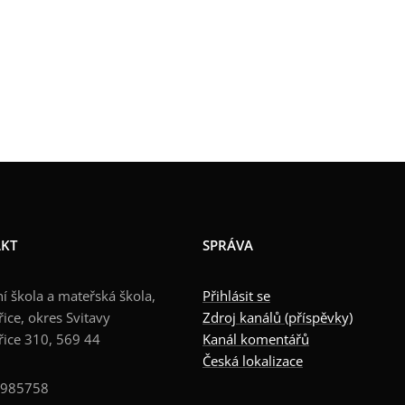
KT
SPRÁVA
í škola a mateřská škola,
Přihlásit se
ice, okres Svitavy
Zdroj kanálů (příspěvky)
řice 310, 569 44
Kanál komentářů
Česká lokalizace
0985758