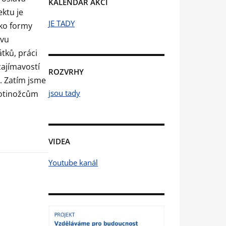
KALENDÁŘ AKCÍ
ktu je
JE TADY
ako formy
avu
tků, práci
ajímavostí
ROZVRHY
. Zatím jsme
jsou tady
rotinožcům
VIDEA
Youtube kanál