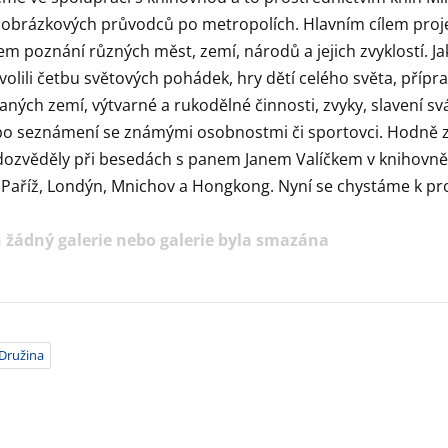
 obrázkových průvodců po metropolích. Hlavním cílem proje
m poznání různých měst, zemí, národů a jejich zvyklostí. J
volili četbu světových pohádek, hry dětí celého světa, přípr
ných zemí, výtvarné a rukodělné činnosti, zvyky, slavení svá
o seznámení se známými osobnostmi či sportovci. Hodně z
 dozvěděly při besedách s panem Janem Valíčkem v knihovně
 Paříž, Londýn, Mnichov a Hongkong. Nyní se chystáme k p
 žádný galerie nebo galerie byla smazána
Družina