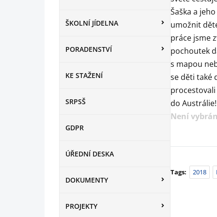
Šaška a jeho
ŠKOLNÍ JÍDELNA
umožnit děte
práce jsme z
PORADENSTVÍ
pochoutek da
s mapou neb
KE STAŽENÍ
se děti také
procestovali
SRPSŠ
do Austrálie!
Není vybrán
GDPR
ÚŘEDNÍ DESKA
Tags:
2018
DOKUMENTY
PROJEKTY