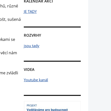
KALENDÁŘ AKCÍ
uhů, různé
JE TADY
ošt, sušená
ROZVRHY
vkami se
jsou tady
h věcí nám
VIDEA
me zvládli
Youtube kanál