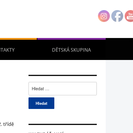
TAKTY
DĚTSKÁ SKUPINA
Vyhledávání
. třídě