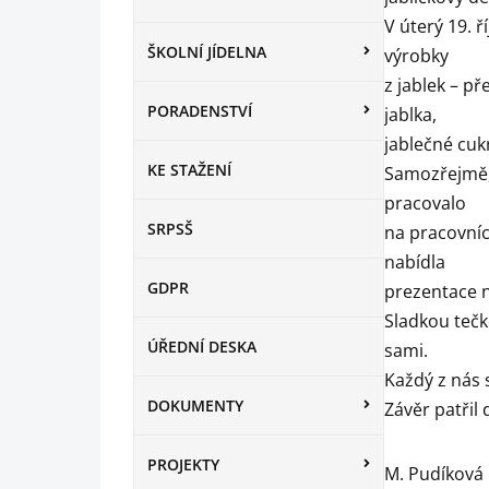
V úterý 19. ř
ŠKOLNÍ JÍDELNA
výrobky
z jablek – p
PORADENSTVÍ
jablka,
jablečné cuk
KE STAŽENÍ
Samozřejmě, 
pracovalo
SRPSŠ
na pracovníc
nabídla
GDPR
prezentace n
Sladkou tečk
ÚŘEDNÍ DESKA
sami.
Každý z nás s
DOKUMENTY
Závěr patřil
PROJEKTY
M. Pudíková