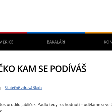
MĚŘICE
BAKALÁŘI
KON
ČKO KAM SE PODÍVÁŠ
Skutečně zdravá škola
tos urodilo jablíček! Padlo tedy rozhodnutí – uděláme si ve 2
n.