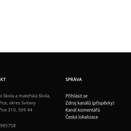
KT
SPRÁVA
í škola a mateřská škola,
Přihlásit se
ice, okres Svitavy
Zdroj kanálů (příspěvky)
řice 310, 569 44
Kanál komentářů
Česká lokalizace
0985758