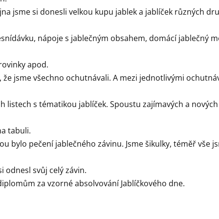
íjna jsme si donesli velkou kupu jablek a jablíček různých dr
řesnídávku, nápoje s jablečným obsahem, domácí jablečný m
rovinky apod.
že jsme všechno ochutnávali. A mezi jednotlivými ochutná
h listech s tématikou jablíček. Spoustu zajímavých a novýc
a tabuli.
ou bylo pečení jablečného závinu. Jsme šikulky, téměř vše js
i odnesl svůj celý závin.
 diplomům za vzorné absolvování Jablíčkového dne.