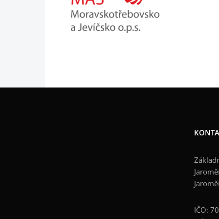
KONTA
Základn
Jaroměř
Jaromě
IČO: 7