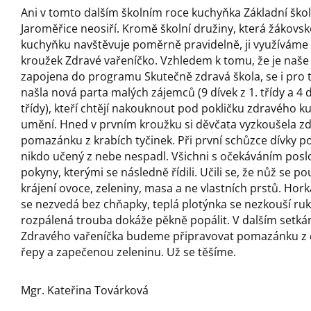
Ani v tomto dalším školním roce kuchyňka Základní ško
Jaroměřice neosiří. Kromě školní družiny, která žákovs
kuchyňku navštěvuje poměrně pravidelně, ji využíváme 
kroužek Zdravé vařeníčko. Vzhledem k tomu, že je naše
zapojena do programu Skutečně zdravá škola, se i pro 
našla nová parta malých zájemců (9 dívek z 1. třídy a 4 d
třídy), kteří chtějí nakouknout pod pokličku zdravého 
umění. Hned v prvním kroužku si děvčata vyzkoušela z
pomazánku z krabích tyčinek. Při první schůzce dívky po
nikdo učený z nebe nespadl. Všichni s očekáváním posl
pokyny, kterými se následně řídili. Učili se, že nůž se po
krájení ovoce, zeleniny, masa a ne vlastních prstů. Hork
se nezvedá bez chňapky, teplá plotýnka se nezkouší ru
rozpálená trouba dokáže pěkně popálit. V dalším setká
Zdravého vařeníčka budeme připravovat pomazánku z 
řepy a zapečenou zeleninu. Už se těšíme.
Mgr. Kateřina Továrková