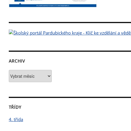
ARCHIV
Archiv
TŘÍDY
4. třída