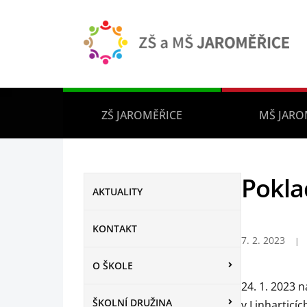
ZŠ JAROMĚŘICE
MŠ JARO
Pokla
AKTUALITY
KONTAKT
7. 2. 2023
O ŠKOLE
24. 1. 2023 
ŠKOLNÍ DRUŽINA
v Linharticí