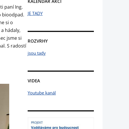
KALENDÁŘ AKCÍ
i paní Ing.
JE TADY
o bioodpad.
me si o
 a hádaly,
ec jsme si
ROZVRHY
l. S radostí
jsou tady
VIDEA
Youtube kanál