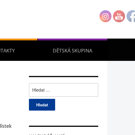
TAKTY
DĚTSKÁ SKUPINA
Vyhledávání
lístek