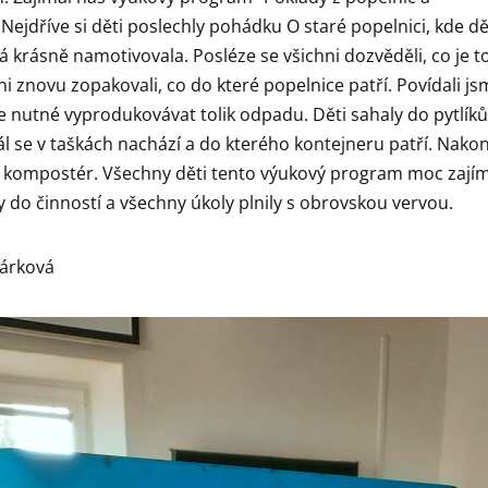
Nejdříve si děti poslechly pohádku O staré popelnici, kde dět
 krásně namotivovala. Posléze se všichni dozvěděli, co je t
ni znovu zopakovali, co do které popelnice patří. Povídali js
je nutné vyprodukovávat tolik odpadu. Děti sahaly do pytlíků
ál se v taškách nachází a do kterého kontejneru patří. Nakon
ý kompostér. Všechny děti tento výukový program moc zajíma
y do činností a všechny úkoly plnily s obrovskou vervou.
várková