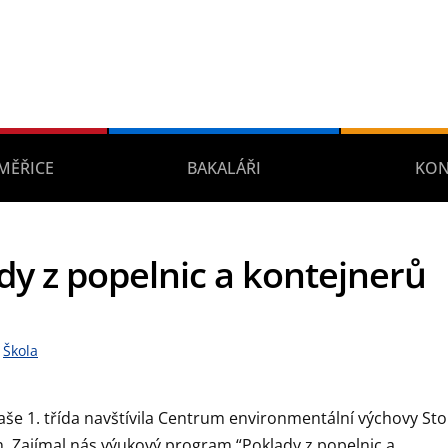
MĚŘICE
BAKALÁŘI
KON
dy z popelnic a kontejnerů
Škola
naše 1. třída navštívila Centrum environmentální výchovy Sto
ch. Zajímal nás výukový program “Poklady z popelnic a