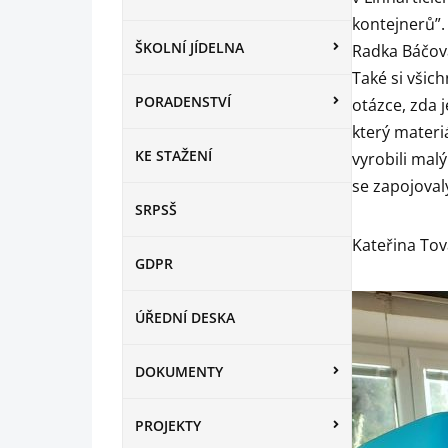
kontejnerů”. 
ŠKOLNÍ JÍDELNA
Radka Báčová
Také si všich
PORADENSTVÍ
otázce, zda 
který materi
KE STAŽENÍ
vyrobili mal
se zapojoval
SRPSŠ
Kateřina To
GDPR
ÚŘEDNÍ DESKA
DOKUMENTY
PROJEKTY