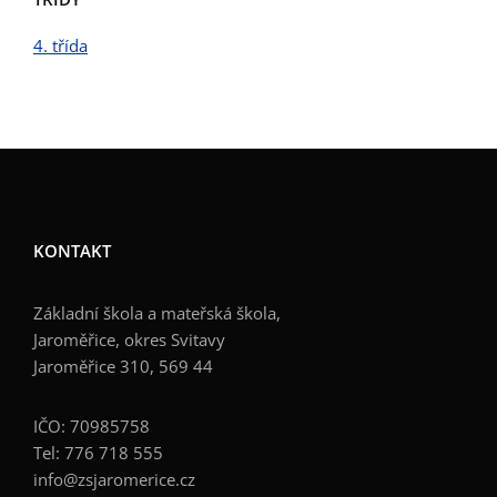
4. třída
KONTAKT
Základní škola a mateřská škola,
Jaroměřice, okres Svitavy
Jaroměřice 310, 569 44
IČO: 70985758
Tel: 776 718 555
info@zsjaromerice.cz