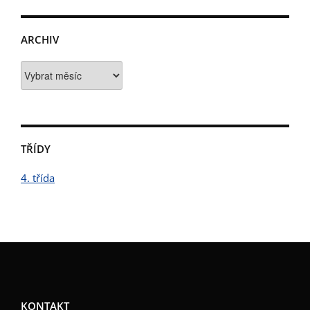
ARCHIV
Archiv
TŘÍDY
4. třída
KONTAKT