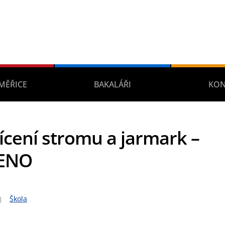
MĚŘICE
BAKALÁŘI
KON
ícení stromu a jarmark –
ENO
Škola