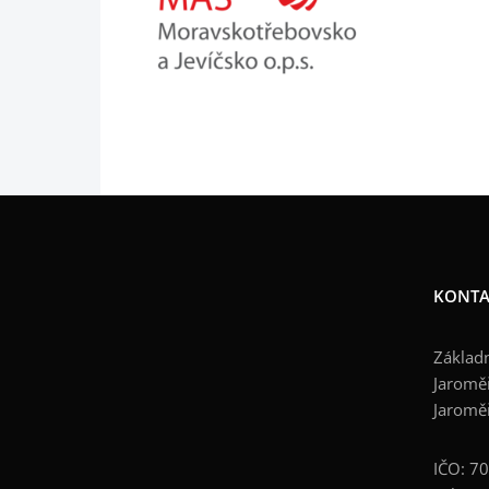
KONTA
Základn
Jaroměř
Jaromě
IČO: 7