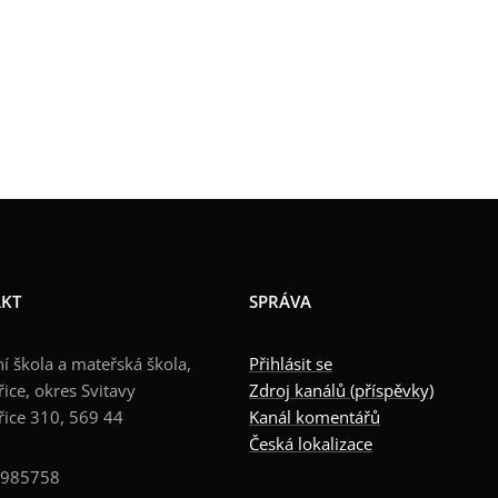
KT
SPRÁVA
í škola a mateřská škola,
Přihlásit se
ice, okres Svitavy
Zdroj kanálů (příspěvky)
řice 310, 569 44
Kanál komentářů
Česká lokalizace
0985758