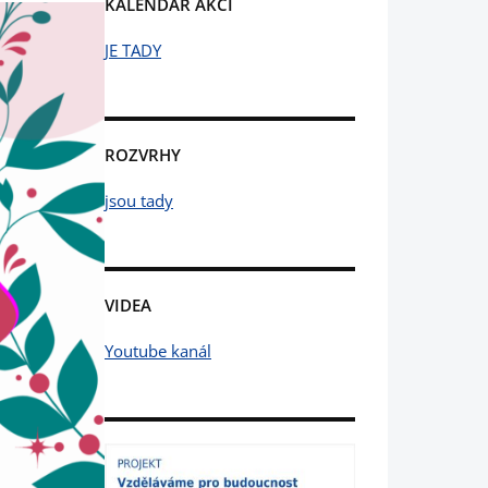
KALENDÁŘ AKCÍ
JE TADY
ROZVRHY
jsou tady
VIDEA
Youtube kanál