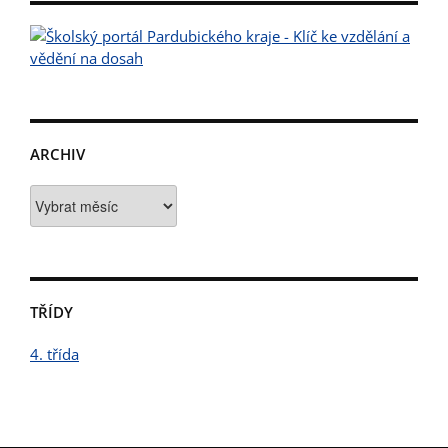
ARCHIV
Archiv
TŘÍDY
4. třída