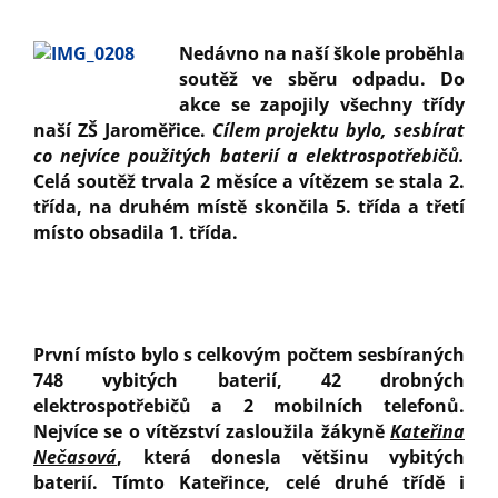
Nedávno na naší škole proběhla
soutěž ve sběru odpadu. Do
akce se zapojily všechny třídy
naší ZŠ Jaroměřice.
Cílem projektu bylo, sesbírat
co nejvíce použitých baterií a elektrospotřebičů.
Celá soutěž trvala 2 měsíce a vítězem se stala 2.
třída, na druhém místě skončila 5. třída a třetí
místo obsadila 1. třída.
První místo bylo s celkovým počtem sesbíraných
748 vybitých baterií, 42 drobných
elektrospotřebičů a 2 mobilních telefonů.
Nejvíce se o vítězství zasloužila žákyně
Kateřina
Nečasová
, která donesla většinu vybitých
baterií. Tímto Kateřince, celé druhé třídě i