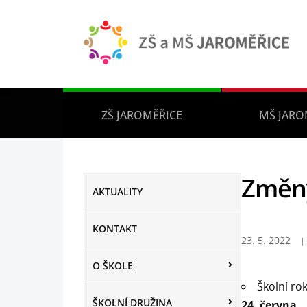
ZŠ JAROMĚŘICE
MŠ JARO
Změny
AKTUALITY
KONTAKT
23. 5. 2022
O ŠKOLE
Školní ro
ŠKOLNÍ DRUŽINA
24. června
.