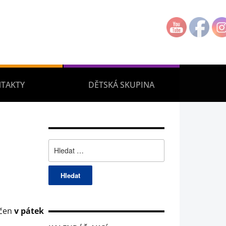
TAKTY
DĚTSKÁ SKUPINA
Vyhledávání
nčen
v pátek