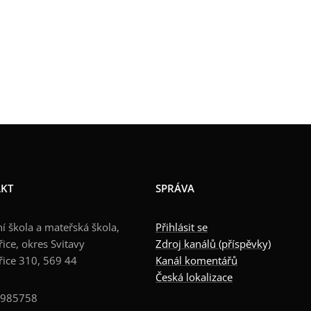
KT
SPRÁVA
í škola a mateřská škola,
Přihlásit se
ice, okres Svitavy
Zdroj kanálů (příspěvky)
řice 310, 569 44
Kanál komentářů
Česká lokalizace
0985758