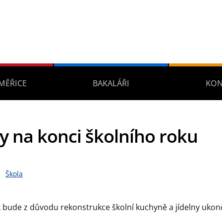
MĚŘICE
BAKALÁŘI
KON
 na konci školního roku
Škola
k bude z důvodu rekonstrukce školní kuchyně a jídelny uko