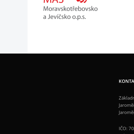
KONTA
Základn
Jaroměř
Jaromě
IČO: 7